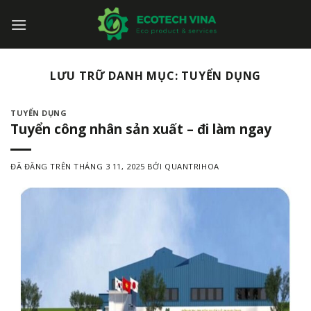
Chuyển
đến
nội
dung
LƯU TRỮ DANH MỤC:
TUYỂN DỤNG
TUYỂN DỤNG
Tuyển công nhân sản xuất – đi làm ngay
ĐÃ ĐĂNG TRÊN
THÁNG 3 11, 2025
BỞI
QUANTRIHOA